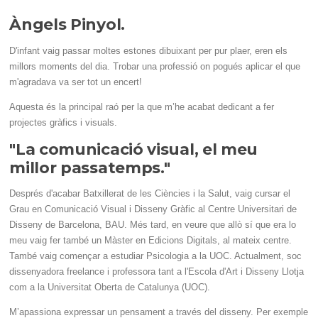
Àngels Pinyol.
D'infant vaig passar moltes estones dibuixant per pur plaer, eren els
millors moments del dia. Trobar una professió on pogués aplicar el que
m'agradava va ser tot un encert!
Aquesta és la principal raó per la que m’he acabat dedicant a fer
projectes gràfics i visuals.
"La comunicació visual, el meu
millor passatemps."
Després d'acabar Batxillerat de les Ciències i la Salut, vaig cursar el
Grau en Comunicació Visual i Disseny Gràfic al Centre Universitari de
Disseny de Barcelona, BAU. Més tard, en veure que allò sí que era lo
meu vaig fer també un Màster en Edicions Digitals, al mateix centre.
També vaig començar a estudiar Psicologia a la UOC. Actualment, soc
dissenyadora freelance i professora tant a l'Escola d'Art i Disseny Llotja
com a la Universitat Oberta de Catalunya (UOC).
M’apassiona expressar un pensament a través del disseny. Per exemple