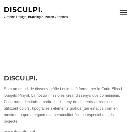
Saltar
DISCULPI.
al
DISCULPI. ESTUDI DE
Menú
contenido
Graphic Design, Branding & Motion Graphics
DISSENY GRÀFIC I
MULTIMÈDIA DE
VILAFRANCA DEL PENEDÈS
DISCULPI.
Som un estudi de disseny gràfic i animació format per la Carla Elias i
l'Àngels Pinyol. La nostra missió és crear dissenys que comuniquin.
Construïm identitats a partir del disseny de diferents aplicacions,
utilitzant colors, tipografies i elements gràfics (tan estàtics com en
moviment) que atorguen una personalitat única i especial a cada
projecte.
www.disculpi.cat