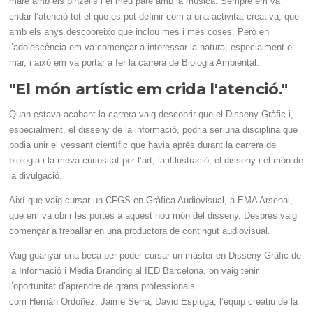
mare amb els pinzells i el meu pare amb la música. Sempre em va
cridar l’atenció tot el que es pot definir com a una activitat creativa, que
amb els anys descobreixo que inclou més i més coses. Però en
l’adolescència em va començar a interessar la natura, especialment el
mar, i això em va portar a fer la carrera de Biologia Ambiental.
"El món artístic em crida l'atenció."
Quan estava acabant la carrera vaig descobrir que el Disseny Gràfic i,
especialment, el disseny de la informació, podria ser una disciplina que
podia unir el vessant científic que havia après durant la carrera de
biologia i la meva curiositat per l’art, la il·lustració, el disseny i el món de
la divulgació.
Així que vaig cursar un
CFGS
en Gràfica Audiovisual, a EMA Arsenal,
que em va obrir les portes a aquest nou món del disseny. Després vaig
començar a treballar en una productora de contingut audiovisual.
Vaig guanyar una beca per poder cursar un màster en Disseny Gràfic de
la Informació i
Media
Branding
al
IED
Barcelona, on vaig tenir
l’oportunitat d’aprendre de grans professionals
com
Hernán
Ordoñez
,
Jaime
Serra, David Espluga, l’equip creatiu
de la