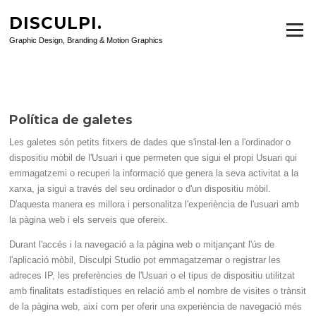
Saltar
DISCULPI.
al
POLÍTICA DE GALETES
Menú
contenido
Graphic Design, Branding & Motion Graphics
Política de galetes
Les galetes són petits fitxers de dades que s'instal·len a l'ordinador o
dispositiu mòbil de l'Usuari i que permeten que sigui el propi Usuari qui
emmagatzemi o recuperi la informació que genera la seva activitat a la
xarxa, ja sigui a través del seu ordinador o d'un dispositiu mòbil.
D'aquesta manera es millora i personalitza l'experiència de l'usuari amb
la pàgina web i els serveis que ofereix.
Durant l'accés i la navegació a la pàgina web o mitjançant l'ús de
l'aplicació mòbil, Disculpi Studio pot emmagatzemar o registrar les
adreces IP, les preferències de l'Usuari o el tipus de dispositiu utilitzat
amb finalitats estadístiques en relació amb el nombre de visites o trànsit
de la pàgina web, així com per oferir una experiència de navegació més