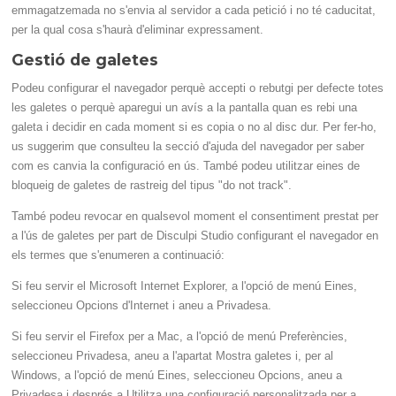
emmagatzemada no s'envia al servidor a cada petició i no té caducitat,
per la qual cosa s'haurà d'eliminar expressament.
Gestió de galetes
Podeu configurar el navegador perquè accepti o rebutgi per defecte totes
les galetes o perquè aparegui un avís a la pantalla quan es rebi una
galeta i decidir en cada moment si es copia o no al disc dur. Per fer-ho,
us suggerim que consulteu la secció d'ajuda del navegador per saber
com es canvia la configuració en ús. També podeu utilitzar eines de
bloqueig de galetes de rastreig del tipus "do not track".
També podeu revocar en qualsevol moment el consentiment prestat per
a l'ús de galetes per part de Disculpi Studio configurant el navegador en
els termes que s'enumeren a continuació:
Si feu servir el Microsoft Internet Explorer, a l'opció de menú Eines,
seleccioneu Opcions d'Internet i aneu a Privadesa.
Si feu servir el Firefox per a Mac, a l'opció de menú Preferències,
seleccioneu Privadesa, aneu a l'apartat Mostra galetes i, per al
Windows, a l'opció de menú Eines, seleccioneu Opcions, aneu a
Privadesa i després a Utilitza una configuració personalitzada per a