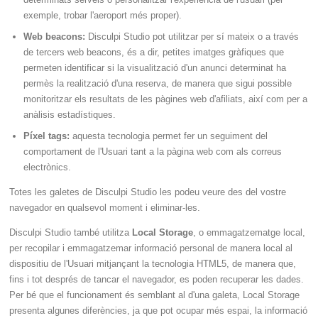
exemple, trobar l'aeroport més proper).
Web beacons:
Disculpi Studio pot utilitzar per sí mateix o a través
de tercers web beacons, és a dir, petites imatges gràfiques que
permeten identificar si la visualització d'un anunci determinat ha
permès la realització d'una reserva, de manera que sigui possible
monitoritzar els resultats de les pàgines web d'afiliats, així com per a
anàlisis estadístiques.
Píxel tags:
aquesta tecnologia permet fer un seguiment del
comportament de l'Usuari tant a la pàgina web com als correus
electrònics.
Totes les galetes de Disculpi Studio les podeu veure des del vostre
navegador en qualsevol moment i eliminar-les.
Disculpi Studio també utilitza
Local Storage
, o emmagatzematge local,
per recopilar i emmagatzemar informació personal de manera local al
dispositiu de l'Usuari mitjançant la tecnologia HTML5, de manera que,
fins i tot després de tancar el navegador, es poden recuperar les dades.
Per bé que el funcionament és semblant al d'una galeta, Local Storage
presenta algunes diferències, ja que pot ocupar més espai, la informació