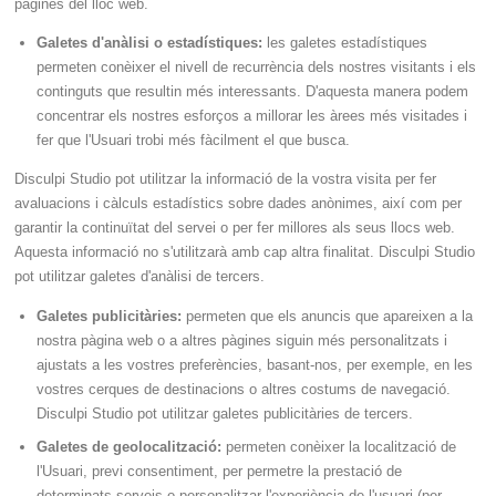
pàgines del lloc web.
Galetes d'anàlisi o estadístiques:
les galetes estadístiques
permeten conèixer el nivell de recurrència dels nostres visitants i els
continguts que resultin més interessants. D'aquesta manera podem
concentrar els nostres esforços a millorar les àrees més visitades i
fer que l'Usuari trobi més fàcilment el que busca.
Disculpi Studio pot utilitzar la informació de la vostra visita per fer
avaluacions i càlculs estadístics sobre dades anònimes, així com per
garantir la continuïtat del servei o per fer millores als seus llocs web.
Aquesta informació no s'utilitzarà amb cap altra finalitat. Disculpi Studio
pot utilitzar galetes d'anàlisi de tercers.
Galetes publicitàries:
permeten que els anuncis que apareixen a la
nostra pàgina web o a altres pàgines siguin més personalitzats i
ajustats a les vostres preferències, basant-nos, per exemple, en les
vostres cerques de destinacions o altres costums de navegació.
Disculpi Studio pot utilitzar galetes publicitàries de tercers.
Galetes de geolocalització:
permeten conèixer la localització de
l'Usuari, previ consentiment, per permetre la prestació de
determinats serveis o personalitzar l'experiència de l'usuari (per