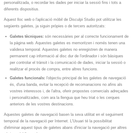
personalitzada, o recordar les dades per iniciar la sessió fins i tots a
diferents dispositius.
Aquest lloc web o l'aplicació mòbil de Disculpi Studio pot utilitzar les
següents galetes, ja siguin pròpies o de tercers autoritzats:
Galetes tècniques:
són necessàries per al correcte funcionament de
la pàgina web. Aquestes galetes es memoritzen i només tenen una
validesa temporal. Aquestes galetes no enregistren de manera
permanent cap informació al disc dur de l'ordinador i són bàsiques
per controlar el trànsit i la comunicació de dades, iniciar la sessió o
realitzar el procés de compra, entre altres funcions.
Galetes funcionals:
l'objectiu principal de les galetes de navegació
és, d'una banda, evitar la recepció de recomanacions no afins als
vostres interessos i, de l'altra, oferir propostes comercials adreçades
i personalitzades, com ara la llengua que heu triat o les cerques
anteriors de les vostres destinacions.
Aquestes galetes de navegació basen la seva utilitat en el seguiment
temporal de la navegació per Internet. L'Usuari té la possibilitat
d'eliminar aquest tipus de galetes abans d'iniciar la navegació per altres